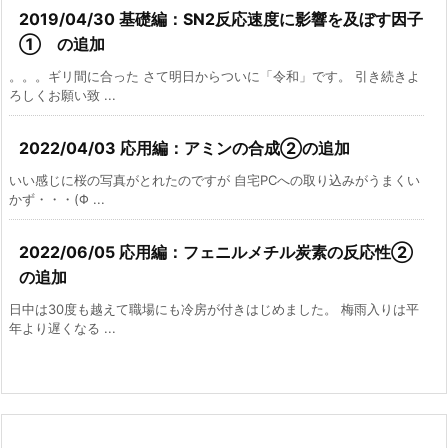
2019/04/30 基礎編：SN2反応速度に影響を及ぼす因子
① の追加
。。。ギリ間に合った さて明日からついに「令和」です。 引き続きよ
ろしくお願い致 ...
2022/04/03 応用編：アミンの合成②の追加
いい感じに桜の写真がとれたのですが 自宅PCへの取り込みがうまくい
かず・・・(Φ ...
2022/06/05 応用編：フェニルメチル炭素の反応性②
の追加
日中は30度も越えて職場にも冷房が付きはじめました。 梅雨入りは平
年より遅くなる ...