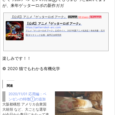
が、来年ゲッターロボの新作ガガ
【公式】アニメ『ゲッターロボ アーク』
3 Posts
55 Users
9 Pockets
【公式】アニメ『ゲッターロボ アーク』
https://getterrobot-arc.com
アニメ『ゲッターロボ アーク』公式サイト。2021年夏アニメ化決定！©️永井豪・石川
賢/ダイナミック企画・真早乙女研究所
楽しみです！！
© 2020 猫でもわかる有機化学
関連
2020/11/01 応用編：ベ
ンゼンの特徴①の追加
大阪都構想 アメリカ合衆国
大統領 など、大ごとな選挙
が今日から数日にわたって進