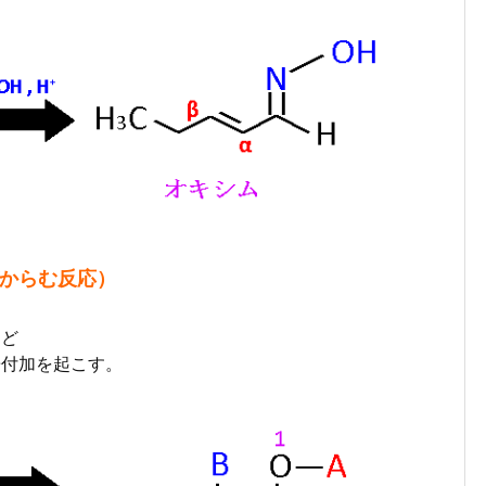
がからむ反応）
けど
-付加を起こす。