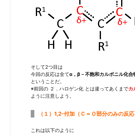
そして2つ目は
今回の反応は全て
α，β－不飽和カルボニル化合
ということだ。
※前回の ２．ハロゲン化 とは違ってあくまで
カ
ように注意しよう。
（１）1,2-付加（Ｃ＝Ｏ部分のみの反応
これは以下のように