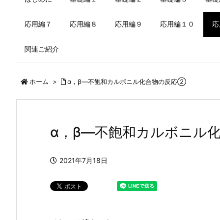
応用編７
応用編８
応用編９
応用編１０
応
関連ご紹介
ホーム
>
α，β—不飽和カルボニル化合物の反応②
α，β—不飽和カルボニル
2021年7月18日