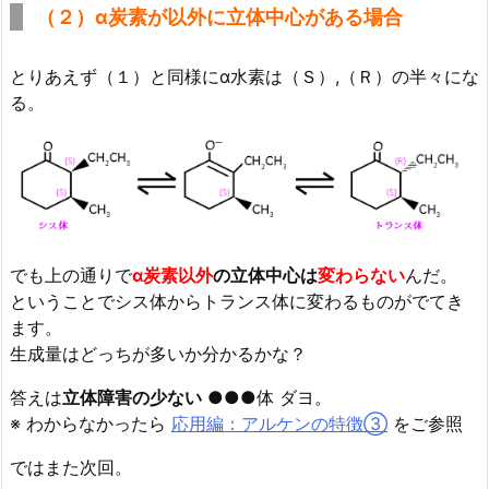
（２）α炭素が以外に立体中心がある場合
とりあえず（１）と同様にα水素は（Ｓ）,（Ｒ）の半々にな
る。
でも上の通りで
α炭素以外
の立体中心は
変わらない
んだ。
ということでシス体からトランス体に変わるものがでてき
ます。
生成量はどっちが多いか分かるかな？
答えは
立体障害の少ない
●●●体 ダヨ。
※ わからなかったら
応用編：アルケンの特徴③
をご参照
ではまた次回。