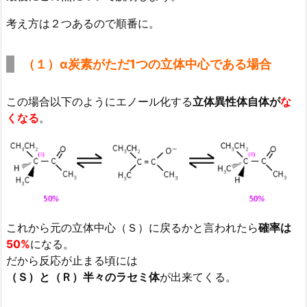
考え方は２つあるので順番に。
（１）α炭素がただ1つの立体中心である場合
この場合以下のようにエノール化する
立体異性体自体が
な
くなる
。
これから元の立体中心（Ｓ）に戻るかと言われたら
確率は
50%
になる。
だから反応が止まる頃には
（Ｓ）と（Ｒ）半々のラセミ体
が出来てくる。