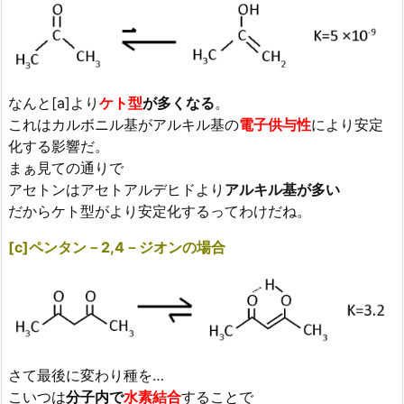
なんと[a]より
ケト型
が多くなる
。
これはカルボニル基がアルキル基の
電子供与性
により安定
化する影響だ。
まぁ見ての通りで
アセトンはアセトアルデヒドより
アルキル基が多い
だからケト型がより安定化するってわけだね。
[c]ペンタン－2,4－ジオンの場合
さて最後に変わり種を…
こいつは
分子内で
水素結合
することで