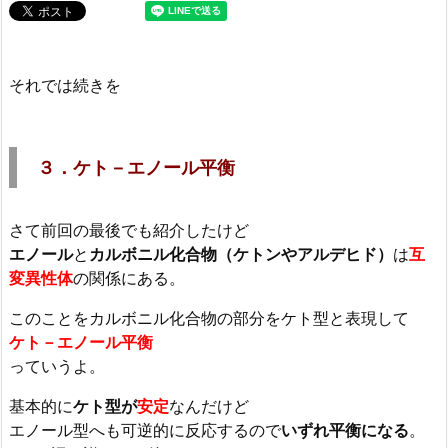
それでは続きを
３．ケト－エノール平衡
さて前回の最後でも紹介したけど
エノール
と
カルボニル化合物（ケトンやアルデヒド）
は
互
変異性体
の関係にある。
このことをカルボニル化合物の部分をケト型と表現して
ケト－エノール平衡
っていうよ。
基本的に
ケト型が
安定
なんだけど
エノール型へも可逆的に反応するので
いずれ平衡になる
。