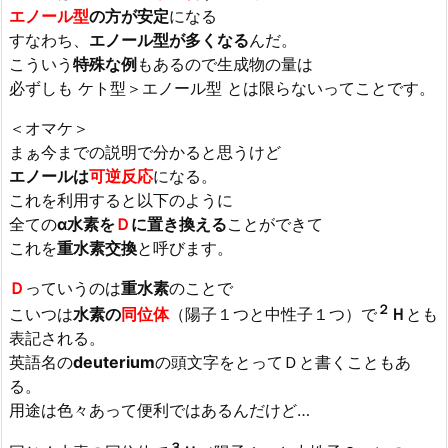
エノール型
の方が安定
になる
すなわち、
エノール型が多くなる
んだ。
こういう
特殊な例
もあるので生成物の量は
必ずしも ケト型＞エノール型 とは限らないってことです。
＜オマケ＞
まぁ今までの説明で分かると思うけど
エノールは
可逆反応
になる。
これを利用すると以下のように
全ての
α水素を
Ｄ
に置き換える
ことができて
これを
重水素交換
と呼びます。
Ｄ
っていうのは
重水素
のことで
２
こいつは
水素の
同位体
（陽子１つと中性子１つ）で
Ｈ
とも
表記される。
英語名の
deuterium
の頭文字をとってＤと書くこともあ
る。
用途は色々あって便利ではあるんだけど…
３