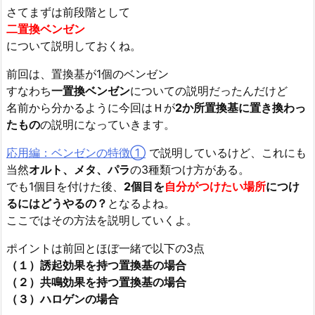
さてまずは前段階として
二置換ベンゼン
について説明しておくね。
前回は、置換基が1個のベンゼン
すなわち
一置換ベンゼン
についての説明だったんだけど
名前から分かるように今回はＨが
2か所置換基に置き換わっ
たもの
の説明になっていきます。
応用編：ベンゼンの特徴①
で説明しているけど、これにも
当然
オルト、メタ、パラ
の3種類つけ方がある。
でも1個目を付けた後、
2個目を
自分がつけたい場所
につけ
るにはどうやるの？
となるよね。
ここではその方法を説明していくよ。
ポイントは前回とほぼ一緒で以下の3点
（１）誘起効果を持つ置換基の場合
（２）共鳴効果を持つ置換基の場合
（３）ハロゲンの場合