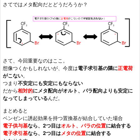
さてではメタ配向だとどうだろうか？
さて、今回重要なのはここ。
想像つくかもしれないが、今度は
電子求引基の隣に
正電荷
がこない
。
つまり
不安定にも安定にもならない
だから
相対的
にメタ配向がオルト、パラ配向よりも安定に
なってしまっている
んだ。
まとめると
ベンゼンに誘起効果を持つ置換基が結合していた場合
電子供与基
なら、2つ目は
オルト、パラの位置
に結合する
電子求引基
なら、2つ目は
メタの位置
に結合する