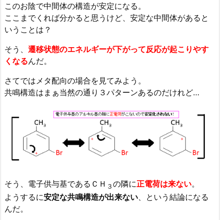
このお陰で中間体の構造が安定になる。
ここまでくれば分かると思うけど、安定な中間体があると
いうことは？
そう、
遷移状態のエネルギーが下がって反応が起こりやす
くなる
んだ。
さてではメタ配向の場合を見てみよう。
共鳴構造はまぁ当然の通り３パターンあるのだけれど…
そう、電子供与基であるＣＨ
の隣に
正電荷は来ない
。
３
ようするに
安定な共鳴構造が出来ない
、という結論になる
んだ。