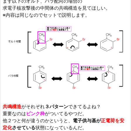
まず以下のオルト、パラ配向の場合の
求電子核攻撃後の中間体の共鳴構造を見てほしい。
※内容は同じなのでセットで説明します。
共鳴構造
がそれぞれ
３パターン
できてるよね？
重要なのは
ピンク枠
がついてるやつだ。
他２つと何が違うのかというと、
電子供与基が
正電荷を安
定化
させている
状態になっているんだ。