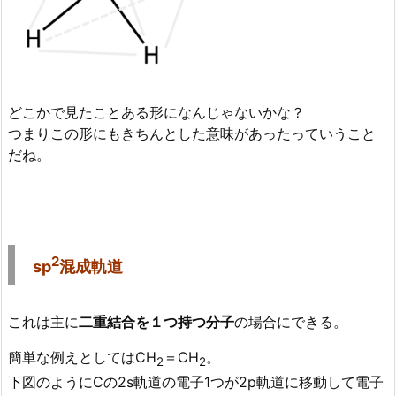
どこかで見たことある形になんじゃないかな？
つまりこの形にもきちんとした意味があったっていうこと
だね。
2
sp
混成軌道
これは主に
二重結合を１つ持つ分子
の場合にできる。
簡単な例えとしてはCH
＝CH
。
2
2
下図のようにCの2s軌道の電子1つが2p軌道に移動して電子