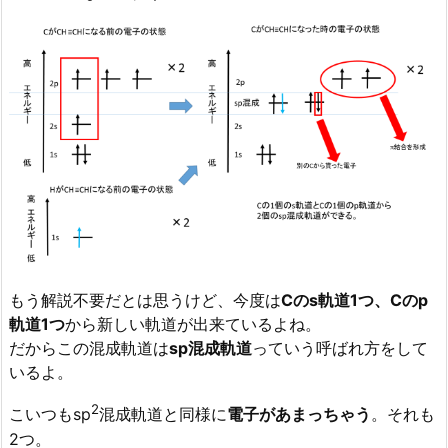
もう解説不要だとは思うけど、今度は
Cのs軌道1つ、Cのp
軌道1つ
から新しい軌道が出来ているよね。
だからこの混成軌道は
sp混成軌道
っていう呼ばれ方をして
いるよ。
2
こいつもsp
混成軌道と同様に
電子があまっちゃう
。それも
2つ。