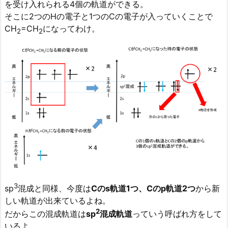
を受け入れられる4個の軌道ができる。
そこに2つのHの電子と1つのCの電子が入っていくことで
CH
=CH
になってわけ。
2
2
3
sp
混成と同様、今度は
Cのs軌道1つ、Cのp軌道2つ
から新
しい軌道が出来ているよね。
2
だからこの混成軌道は
sp
混成軌道
っていう呼ばれ方をして
いるよ。