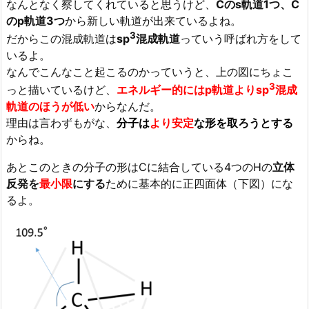
なんとなく察してくれていると思うけど、
Cのs軌道1つ、C
のp軌道3つ
から新しい軌道が出来ているよね。
3
だからこの混成軌道は
sp
混成軌道
っていう呼ばれ方をして
いるよ。
なんでこんなこと起こるのかっていうと、上の図にちょこ
3
っと描いているけど、
エネルギー的にはp軌道よりsp
混成
軌道のほうが低い
から
なんだ。
理由は言わずもがな、
分子は
より安定
な形を取ろうとする
からね。
あとこのときの分子の形はCに結合している4つのHの
立体
反発を
最小限
にする
ために基本的に正四面体（下図）にな
るよ。