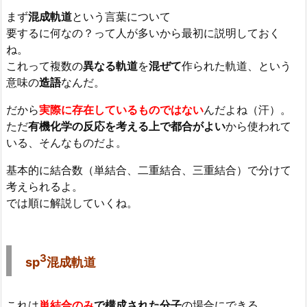
まず
混成軌道
という言葉について
要するに何なの？って人が多いから最初に説明しておく
ね。
これって複数の
異なる軌道
を
混ぜて
作られた軌道、という
意味の
造語
なんだ。
だから
実際に存在しているものではない
んだよね（汗）。
ただ
有機化学の反応を考える上で都合がよい
から使われて
いる、そんなものだよ。
基本的に結合数（単結合、二重結合、三重結合）で分けて
考えられるよ。
では順に解説していくね。
3
sp
混成軌道
これは
単結合のみ
で構成された分子
の場合にできる。