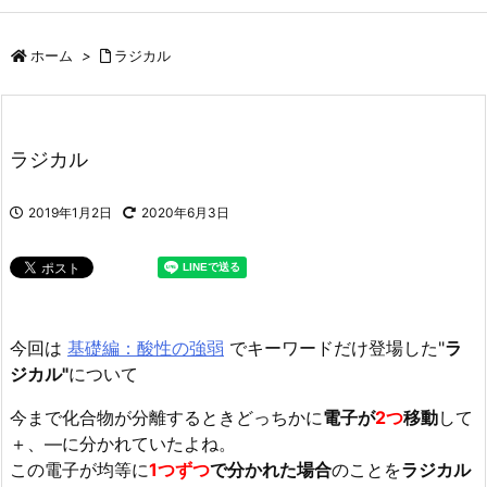
ホーム
>
ラジカル
ラジカル
2019年1月2日
2020年6月3日
今回は
基礎編：酸性の強弱
でキーワードだけ登場した"
ラ
ジカル"
について
今まで化合物が分離するときどっちかに
電子が
2つ
移動
して
＋、―に分かれていたよね。
この電子が均等に
1つずつ
で分かれた場合
のことを
ラジカル