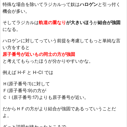
特殊な場合を除いてラジカルって奴は
ハロゲン
と引っ付く
機会が多い。
そしてラジカルは
軌道の重なり
が大きいほう
が
結合が強固
になる。
ハロゲンに対してっていう前提を考慮してもっと単純な言
い方をすると
原子番号が近いもの同士の方が強固
と考えてもらったほうが分かりやすいかな。
例えば H-F と H-Cl では
Ｈ(原子番号:1)に対して
Ｆ(原子番号:9)の方が
Ｃｌ(原子番号:17)よりも原子番号が近い。
だからＨＦの方がより結合が強固であるっていうことだ
よ。
ざっと説明が終わったところで。