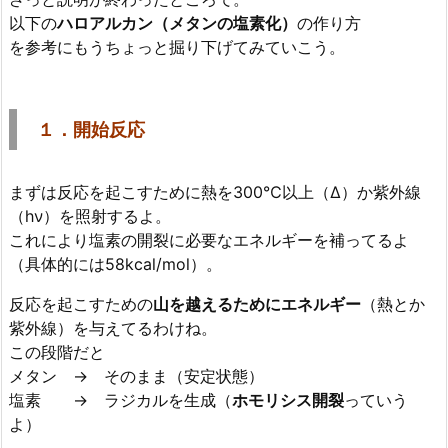
以下の
ハロアルカン（メタンの塩素化）
の作り方
を参考にもうちょっと掘り下げてみていこう。
１．開始反応
まずは反応を起こすために熱を300℃以上（Δ）か紫外線
（hν）を照射するよ。
これにより塩素の開裂に必要なエネルギーを補ってるよ
（具体的には58kcal/mol）。
反応を起こすための
山を越えるためにエネルギー
（熱とか
紫外線）を与えてるわけね。
この段階だと
メタン → そのまま（安定状態）
塩素 → ラジカルを生成（
ホモリシス開裂
っていう
よ）