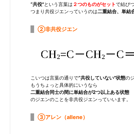
“共役"
という言葉は
２つのものがセット
で結び
つまり共役ジエンっていうのは
二重結合、単結
②非共役ジエン
こいつは言葉の通りで
“共役していない"状態
の
もうちょっと具体的にいうなら
二重結合同士の間に単結合が2つ以上ある状態
のジエンのことを非共役ジエンっていいます。
③アレン（allene）