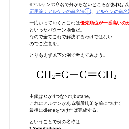
※アルケンの命名で分からないところがあれば
応用編：アルケンの命名法①
、
アルケンの命
一応いっておくとこれは
優先順位が一番高いのが
といったパターン場合だ。
なので全てこれで解決するわけではない
のでご注意を。
とりあえず以下の例で考えてみよう。
主鎖はＣが4つなのでbutane。
これにアルケンがある場所(1,3)を前につけて
最後にdieneをつければ完成する。
ということで例の名称は
1,3-butadiene