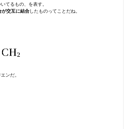
ついてるもの、を表す。
合が交互に結合
したものってことだね。
ジエンだ。