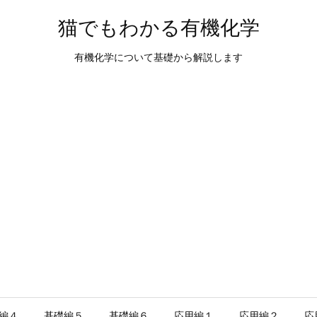
猫でもわかる有機化学
有機化学について基礎から解説します
編４
基礎編５
基礎編６
応用編１
応用編２
応