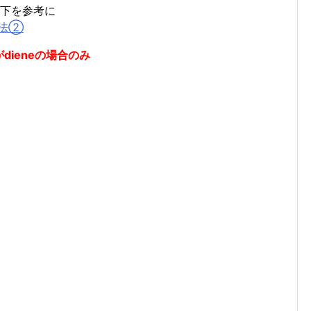
以下を参考に
名法②
dieneの場合のみ