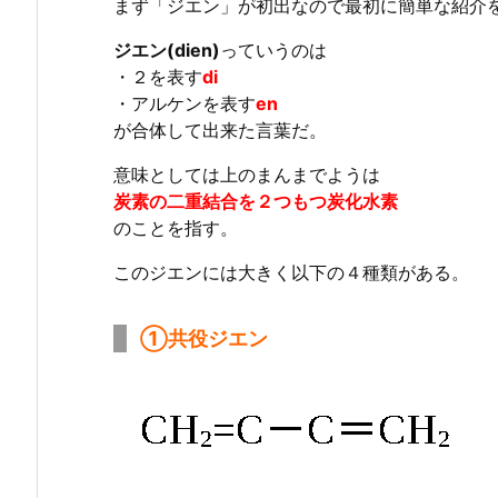
まず「ジエン」が初出なので最初に簡単な紹介
ジエン(dien)
っていうのは
・２を表す
di
・アルケンを表す
en
が合体して出来た言葉だ。
意味としては上のまんまでようは
炭素の二重結合を２つもつ炭化水素
のことを指す。
このジエンには大きく以下の４種類がある。
①共役ジエン