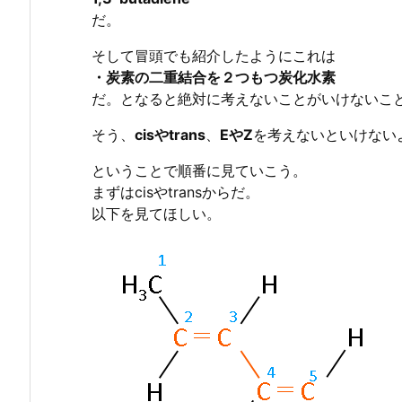
だ。
そして冒頭でも紹介したようにこれは
・炭素の二重結合を２つもつ炭化水素
だ。となると絶対に考えないことがいけないこ
そう、
cisやtrans
、
EやZ
を考えないといけない
ということで順番に見ていこう。
まずはcisやtransからだ。
以下を見てほしい。